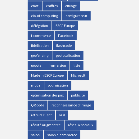
chat
chiffres
ciblage
cloud computing
configurateur
délégation
ESCP Europe
f-commerce
Facebook
fidélisation
flashcode
geofencing
geolocalisation
google
immersion
liste
Made in ESCP Europe
Microsoft
mode
optimisation
optimisation des prix
publicité
QR code
reconnaissance d'image
retours client
ROI
réalité augmentée
réseaux sociaux
salon
salon e-commerce