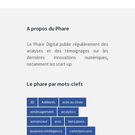
A propos du Phare
Le Phare Digital publie régulièrement des
analyses et des témoignages sur les
dernières innovations numériques,
notamment les start-up.
Le phare par mots-clefs
3D
AdWords
aide au choix
aménagement
analytics
annonceur
avis
bons plans
business intelligence
carte bancaire