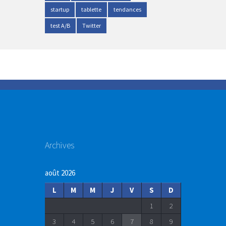
startup
tablette
tendances
test A/B
Twitter
Archives
août 2026
L
M
M
J
V
S
D
1
2
3
4
5
6
7
8
9