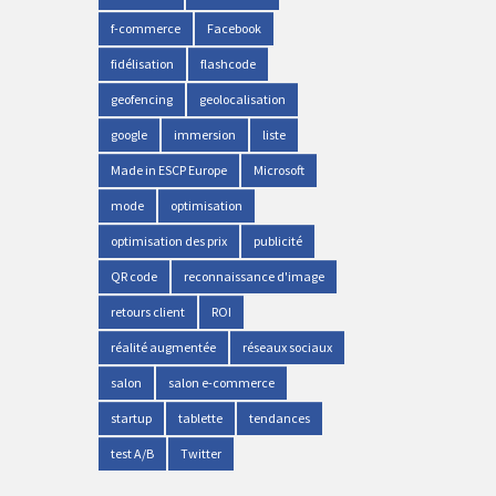
f-commerce
Facebook
fidélisation
flashcode
geofencing
geolocalisation
google
immersion
liste
Made in ESCP Europe
Microsoft
mode
optimisation
optimisation des prix
publicité
QR code
reconnaissance d'image
retours client
ROI
réalité augmentée
réseaux sociaux
salon
salon e-commerce
startup
tablette
tendances
test A/B
Twitter