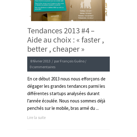
Tendances 2013 #4 –
Aide au choix : « faster ,
better , cheaper »
8 février 2013
/
par
François Guéno
/
0 commentaires
En ce début 2013 nous nous efforçons de
dégager les grandes tendances parmi les
différentes startups analysées durant
l’année écoulée. Nous nous sommes déjà
penchés sur le mobile, bras armé du ...
Lire la suite