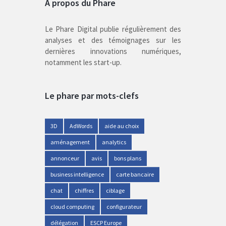
A propos du Phare
Le Phare Digital publie régulièrement des
analyses et des témoignages sur les
dernières innovations numériques,
notamment les start-up.
Le phare par mots-clefs
3D
AdWords
aide au choix
aménagement
analytics
annonceur
avis
bons plans
business intelligence
carte bancaire
chat
chiffres
ciblage
cloud computing
configurateur
délégation
ESCP Europe