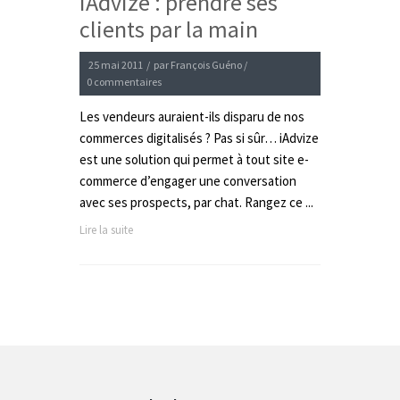
iAdvize : prendre ses
clients par la main
25 mai 2011
/
par
François Guéno
/
0 commentaires
Les vendeurs auraient-ils disparu de nos
commerces digitalisés ? Pas si sûr… iAdvize
est une solution qui permet à tout site e-
commerce d’engager une conversation
avec ses prospects, par chat. Rangez ce ...
Lire la suite