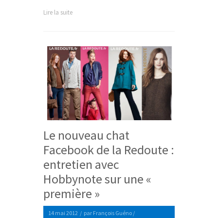
Lire la suite
Le nouveau chat
Facebook de la Redoute :
entretien avec
Hobbynote sur une «
première »
14 mai 2012
/
par
François Guéno
/