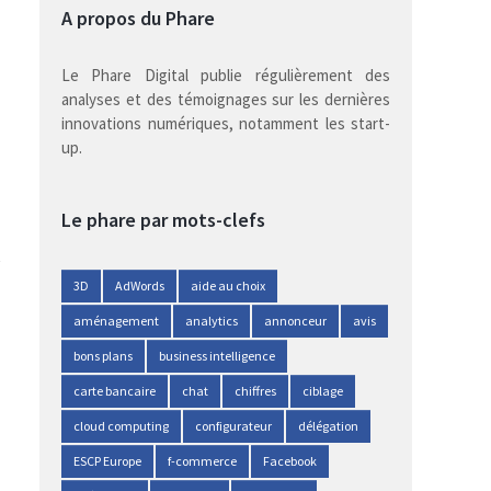
A propos du Phare
Le Phare Digital publie régulièrement des
analyses et des témoignages sur les dernières
innovations numériques, notamment les start-
up.
Le phare par mots-clefs
3D
AdWords
aide au choix
aménagement
analytics
annonceur
avis
bons plans
business intelligence
carte bancaire
chat
chiffres
ciblage
cloud computing
configurateur
délégation
ESCP Europe
f-commerce
Facebook