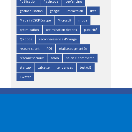
fidélisation
flashcode
geofencing
geolocalisation
google
immersion
liste
Made in ESCP Europe
Microsoft
mode
optimisation
optimisation des prix
publicité
QR code
reconnaissance d'image
retours client
ROI
réalité augmentée
réseaux sociaux
salon
salon e-commerce
startup
tablette
tendances
test A/B
Twitter