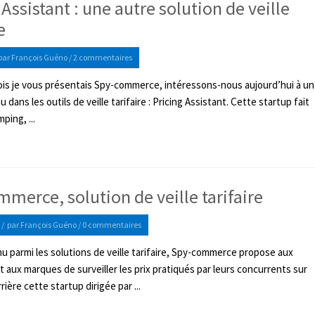
 Assistant : une autre solution de veille
e
par
François Guéno
/
2 commentaires
mois je vous présentais Spy-commerce, intéressons-nous aujourd’hui à un
dans les outils de veille tarifaire : Pricing Assistant. Cette startup fait
ping, ...
merce, solution de veille tarifaire
/
par
François Guéno
/
0 commentaires
 parmi les solutions de veille tarifaire, Spy-commerce propose aux
 aux marques de surveiller les prix pratiqués par leurs concurrents sur
rière cette startup dirigée par ...