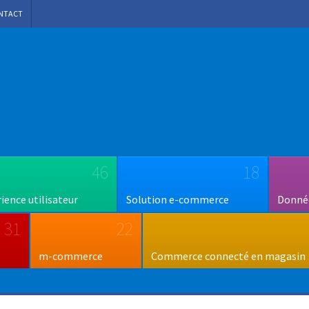
NTACT
46
18
rience utilisateur
Solution e-commerce
Donnée
31
22
m-commerce
Commerce connecté en magasin