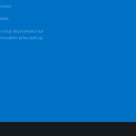
ontact
édits
 coup de projecteur sur
innovation et les start-up