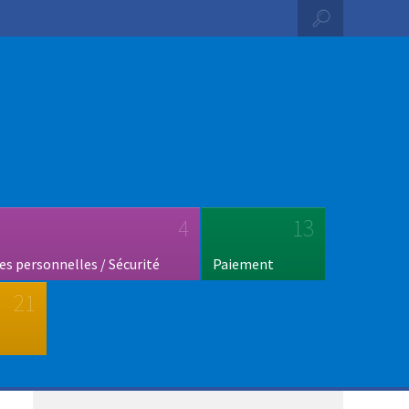
4
13
s personnelles / Sécurité
Paiement
21