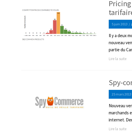
Pricing
tarifair
5 juin 2013
/
Il y a deux 
nouveau venu 
partie du Cam
Lire la suite
Spy-com
25 mars 2013
Nouveau venu
marchands et
internet. Der
Lire la suite