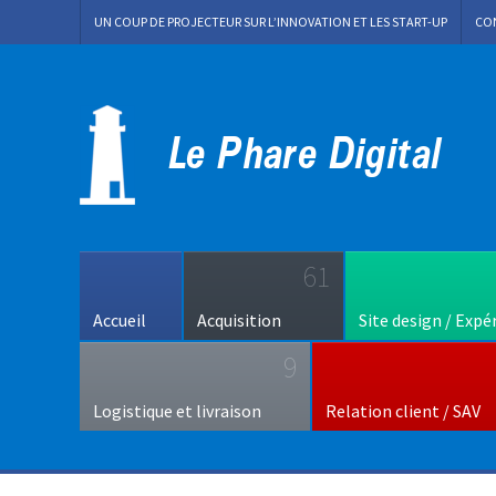
UN COUP DE PROJECTEUR SUR L’INNOVATION ET LES START-UP
CO
61
Accueil
Acquisition
Site design / Expé
9
Logistique et livraison
Relation client / SAV