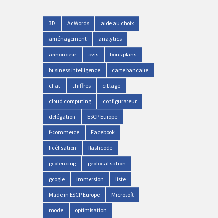
3D
AdWords
aide au choix
aménagement
analytics
annonceur
avis
bons plans
business intelligence
carte bancaire
chat
chiffres
ciblage
cloud computing
configurateur
délégation
ESCP Europe
f-commerce
Facebook
fidélisation
flashcode
geofencing
geolocalisation
google
immersion
liste
Made in ESCP Europe
Microsoft
mode
optimisation