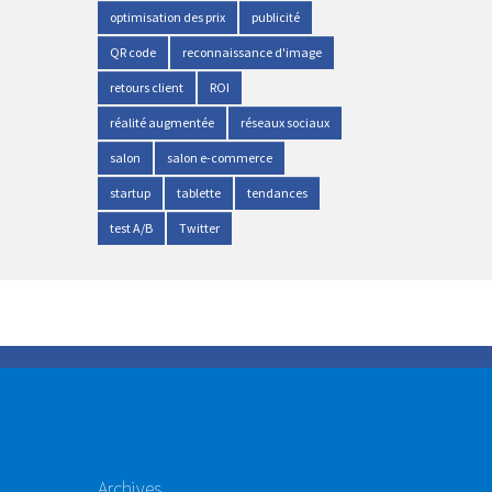
optimisation des prix
publicité
QR code
reconnaissance d'image
retours client
ROI
réalité augmentée
réseaux sociaux
salon
salon e-commerce
startup
tablette
tendances
test A/B
Twitter
Archives