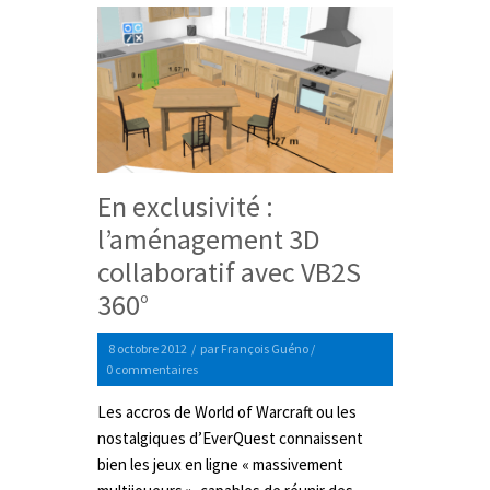
En exclusivité :
l’aménagement 3D
collaboratif avec VB2S
360°
8 octobre 2012
/
par
François Guéno
/
0 commentaires
Les accros de World of Warcraft ou les
nostalgiques d’EverQuest connaissent
bien les jeux en ligne « massivement