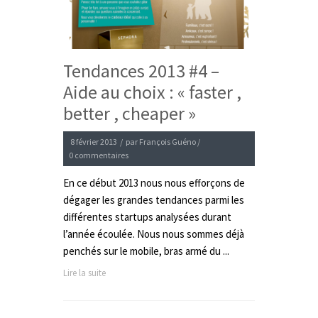
Tendances 2013 #4 –
Aide au choix : « faster ,
better , cheaper »
8 février 2013
/
par
François Guéno
/
0 commentaires
En ce début 2013 nous nous efforçons de
dégager les grandes tendances parmi les
différentes startups analysées durant
l’année écoulée. Nous nous sommes déjà
penchés sur le mobile, bras armé du ...
Lire la suite