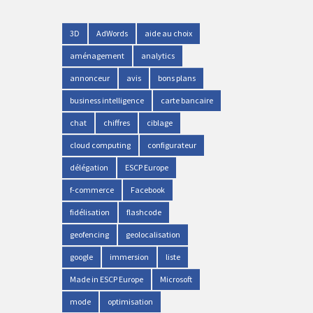
3D
AdWords
aide au choix
aménagement
analytics
annonceur
avis
bons plans
business intelligence
carte bancaire
chat
chiffres
ciblage
cloud computing
configurateur
délégation
ESCP Europe
f-commerce
Facebook
fidélisation
flashcode
geofencing
geolocalisation
google
immersion
liste
Made in ESCP Europe
Microsoft
mode
optimisation