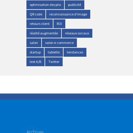
optimisation des prix
publicité
QR code
reconnaissance d'image
retours client
ROI
réalité augmentée
réseaux sociaux
salon
salon e-commerce
startup
tablette
tendances
test A/B
Twitter
Archives