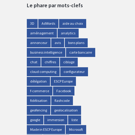
Le phare par mots-clefs
3D
AdWords
aide au choix
aménagement
analytics
annonceur
avis
bons plans
business intelligence
carte bancaire
chat
chiffres
ciblage
cloud computing
configurateur
délégation
ESCP Europe
f-commerce
Facebook
fidélisation
flashcode
geofencing
geolocalisation
google
immersion
liste
Made in ESCP Europe
Microsoft