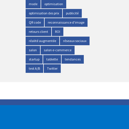
mode
optimisation
optimisation des prix
publicité
QR code
reconnaissance d'image
retours client
ROI
réalité augmentée
réseaux sociaux
salon
salon e-commerce
startup
tablette
tendances
test A/B
Twitter