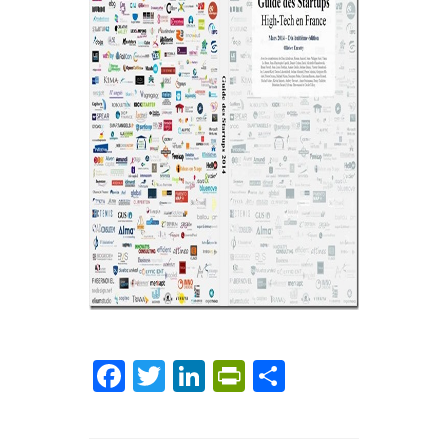
Facebook
Twitter
LinkedIn
PrintFriendly
Partager