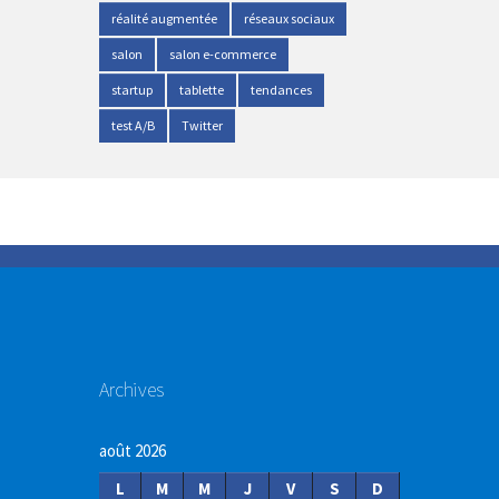
réalité augmentée
réseaux sociaux
salon
salon e-commerce
startup
tablette
tendances
test A/B
Twitter
Archives
août 2026
L
M
M
J
V
S
D