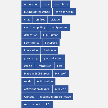
annonceur
avis
bons plans
business intelligence
carte bancaire
chat
chiffres
ciblage
cloud computing
configurateur
délégation
ESCP Europe
f-commerce
Facebook
fidélisation
flashcode
geofencing
geolocalisation
google
immersion
liste
Made in ESCP Europe
Microsoft
mode
optimisation
optimisation des prix
publicité
QR code
reconnaissance d'image
retours client
ROI