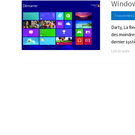
Window
7 novembre 2
Darty, La Re
des moindres
dernier systè
Lire la suite