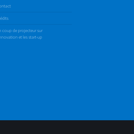
ontact
édits
 coup de projecteur sur
innovation et les start-up