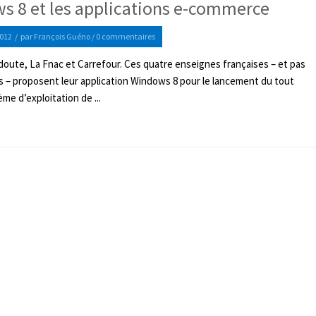
s 8 et les applications e-commerce
012
/
par
François Guéno
/
0 commentaires
doute, La Fnac et Carrefour. Ces quatre enseignes françaises – et pas
 – proposent leur application Windows 8 pour le lancement du tout
me d’exploitation de ...