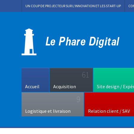
UN COUP DE PROJECTEUR SUR L’INNOVATION ET LES START-UP
CO
61
Accueil
Acquisition
Site design / Expé
9
Logistique et livraison
Relation client / SAV