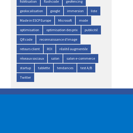
fidélisation
flashcode
geofencing
geolocalisation
google
immersion
liste
Made in ESCP Europe
Microsoft
mode
optimisation
optimisation des prix
publicité
QR code
reconnaissance d'image
retours client
ROI
réalité augmentée
réseaux sociaux
salon
salon e-commerce
startup
tablette
tendances
test A/B
Twitter