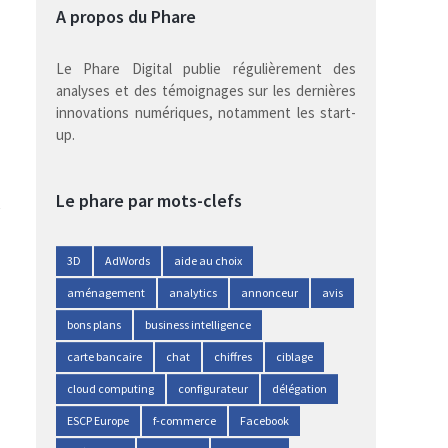
A propos du Phare
Le Phare Digital publie régulièrement des
analyses et des témoignages sur les dernières
innovations numériques, notamment les start-
up.
Le phare par mots-clefs
3D
AdWords
aide au choix
aménagement
analytics
annonceur
avis
bons plans
business intelligence
carte bancaire
chat
chiffres
ciblage
cloud computing
configurateur
délégation
ESCP Europe
f-commerce
Facebook