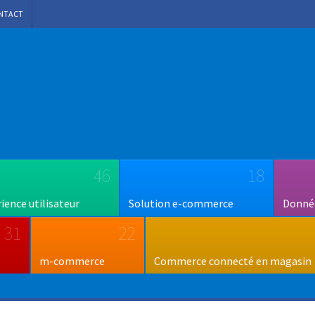
NTACT
46
18
rience utilisateur
Solution e-commerce
Donnée
31
22
m-commerce
Commerce connecté en magasin