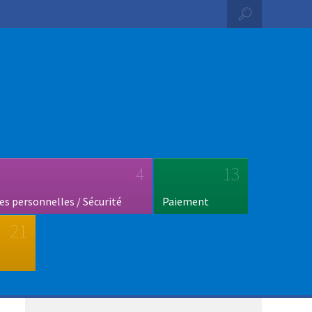
4
13
s personnelles / Sécurité
Paiement
21