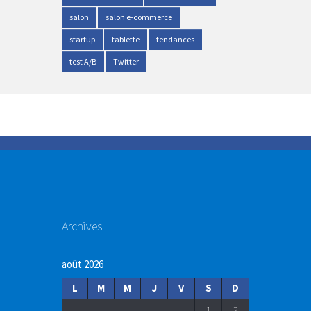
salon
salon e-commerce
startup
tablette
tendances
test A/B
Twitter
Archives
août 2026
L
M
M
J
V
S
D
1
2