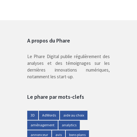
A propos du Phare
Le Phare Digital publie régulièrement des
analyses et des témoignages sur les
dernières innovations numériques,
notamment les start-up.
Le phare par mots-clefs
3D
AdWords
aide au choix
aménagement
analytics
annonceur
avis
bons plans