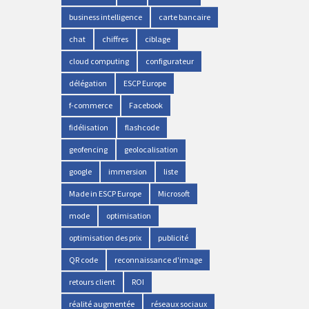
business intelligence
carte bancaire
chat
chiffres
ciblage
cloud computing
configurateur
délégation
ESCP Europe
f-commerce
Facebook
fidélisation
flashcode
geofencing
geolocalisation
google
immersion
liste
Made in ESCP Europe
Microsoft
mode
optimisation
optimisation des prix
publicité
QR code
reconnaissance d'image
retours client
ROI
réalité augmentée
réseaux sociaux