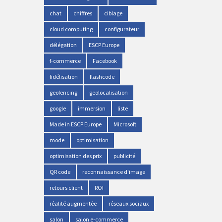
chat
chiffres
ciblage
cloud computing
configurateur
délégation
ESCP Europe
f-commerce
Facebook
fidélisation
flashcode
geofencing
geolocalisation
google
immersion
liste
Made in ESCP Europe
Microsoft
mode
optimisation
optimisation des prix
publicité
QR code
reconnaissance d'image
retours client
ROI
réalité augmentée
réseaux sociaux
salon
salon e-commerce