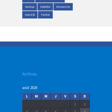
startup
tablette
tendances
test A/B
Twitter
Archives
août 2026
L
M
M
J
V
S
D
1
2
3
4
5
6
7
8
9