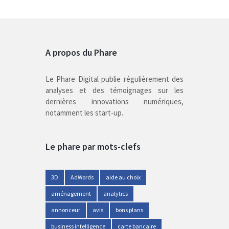
A propos du Phare
Le Phare Digital publie régulièrement des
analyses et des témoignages sur les
dernières innovations numériques,
notamment les start-up.
Le phare par mots-clefs
3D
AdWords
aide au choix
aménagement
analytics
annonceur
avis
bons plans
business intelligence
carte bancaire