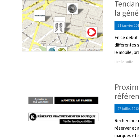
Tendan
la géné
31 janvier 20
En ce début 
différentes 
le mobile, b
Lire la suite
Proximi
référen
27 juillet 2012
Rechercher u
réserver et 
marques et a