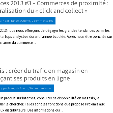
ces 2013 #3 – Commerces de proximité :
ralisation du « click and collect »
13
/
par
François Guéno
/
0 commentaires
2013 nous nous efforçons de dégager les grandes tendances parmi les
startups analysées durant l’année écoulée. Après nous être penchés sur
ras armé du commerce ...
s : créer du trafic en magasin en
çant ses produits en ligne
/
par
François Guéno
/
0 commentaires
n produit sur internet, consulter sa disponibilité en magasin, le
aller le chercher. Telles sont les fonctions que propose Proximis aux
ux distributeurs. Des informations qui ...