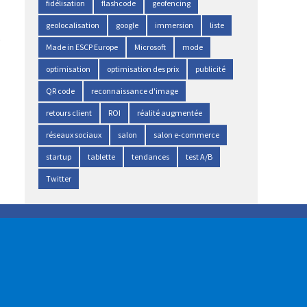
fidélisation
flashcode
geofencing
geolocalisation
google
immersion
liste
Made in ESCP Europe
Microsoft
mode
optimisation
optimisation des prix
publicité
QR code
reconnaissance d'image
retours client
ROI
réalité augmentée
réseaux sociaux
salon
salon e-commerce
startup
tablette
tendances
test A/B
Twitter