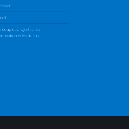
ontact
édits
 coup de projecteur sur
innovation et les start-up