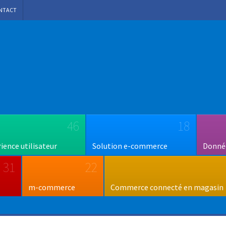
NTACT
46
18
rience utilisateur
Solution e-commerce
Donnée
31
22
m-commerce
Commerce connecté en magasin