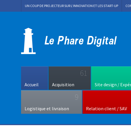
UN COUP DE PROJECTEUR SUR L’INNOVATION ET LES START-UP
CO
61
Accueil
Acquisition
Site design / Expé
9
Logistique et livraison
Relation client / SAV