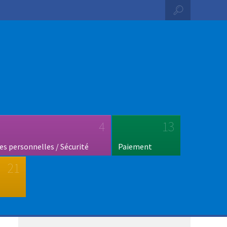
4
13
s personnelles / Sécurité
Paiement
21