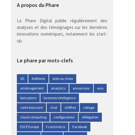
A propos du Phare
Le Phare Digital publie régulièrement des
analyses et des témoignages sur les dernières
innovations numériques, notamment les start-
up.
Le phare par mots-clefs
3D
AdWords
aide au choix
aménagement
analytics
annonceur
avis
bons plans
business intelligence
carte bancaire
chat
chiffres
ciblage
cloud computing
configurateur
délégation
ESCP Europe
f-commerce
Facebook