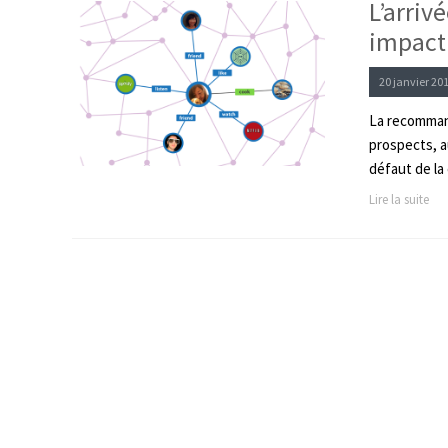
L’arriv
impact
20 janvier 20
La recommand
prospects, a
défaut de la 
Lire la suite