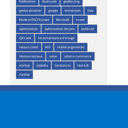
fidélisation
flashcode
geofencing
geolocalisation
google
immersion
liste
Made in ESCP Europe
Microsoft
mode
optimisation
optimisation des prix
publicité
QR code
reconnaissance d'image
retours client
ROI
réalité augmentée
réseaux sociaux
salon
salon e-commerce
startup
tablette
tendances
test A/B
Twitter