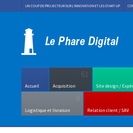
UN COUP DE PROJECTEUR SUR L’INNOVATION ET LES START-UP
CO
61
Accueil
Acquisition
Site design / Expé
9
Logistique et livraison
Relation client / SAV