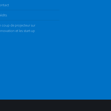
ontact
édits
 coup de projecteur sur
innovation et les start-up