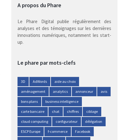
A propos du Phare
Le Phare Digital publie régulièrement des
analyses et des témoignages sur les dernières
innovations numériques, notamment les start-
up.
Le phare par mots-clefs
3D
AdWords
aide au choix
aménagement
analytics
annonceur
avis
bons plans
business intelligence
carte bancaire
chat
chiffres
ciblage
cloud computing
configurateur
délégation
ESCP Europe
f-commerce
Facebook