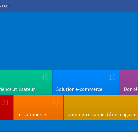
NTACT
46
18
rience utilisateur
Solution e-commerce
Donnée
31
22
m-commerce
Commerce connecté en magasin