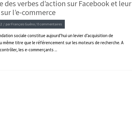
ée des verbes d’action sur Facebook et leur
 sur l’e-commerce
12
/
par
François Guéno
/
0 commentaires
ation sociale constitue aujourd’hui un levier d’acquisition de
u même titre que le référencement sur les moteurs de recherche. A
contrôler, les e-commerçants ...