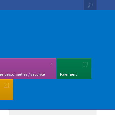
4
13
s personnelles / Sécurité
Paiement
21