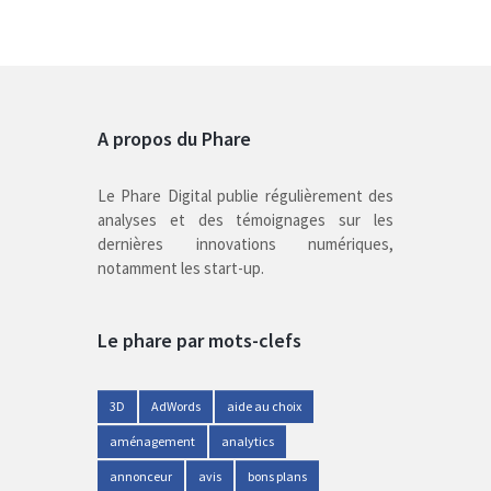
A propos du Phare
Le Phare Digital publie régulièrement des
analyses et des témoignages sur les
dernières innovations numériques,
notamment les start-up.
Le phare par mots-clefs
3D
AdWords
aide au choix
aménagement
analytics
annonceur
avis
bons plans