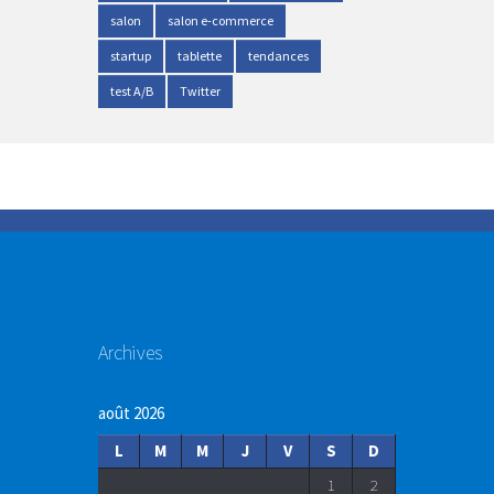
salon
salon e-commerce
startup
tablette
tendances
test A/B
Twitter
Archives
août 2026
L
M
M
J
V
S
D
1
2