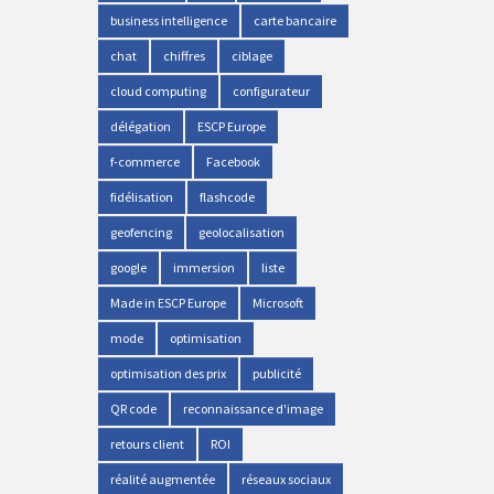
business intelligence
carte bancaire
chat
chiffres
ciblage
cloud computing
configurateur
délégation
ESCP Europe
f-commerce
Facebook
fidélisation
flashcode
geofencing
geolocalisation
google
immersion
liste
Made in ESCP Europe
Microsoft
mode
optimisation
optimisation des prix
publicité
QR code
reconnaissance d'image
retours client
ROI
réalité augmentée
réseaux sociaux