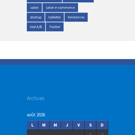
salon
salon e-commerce
startup
tablette
tendances
test A/B
Twitter
Archives
août 2026
L
M
M
J
V
S
D
1
2