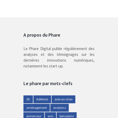
A propos du Phare
Le Phare Digital publie régulièrement des
analyses et des témoignages sur les
dernières innovations numériques,
notamment les start-up.
Le phare par mots-clefs
3D
AdWords
aide au choix
aménagement
analytics
annonceur
avis
bons plans