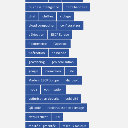
business intelligence
carte bancaire
chat
chiffres
ciblage
cloud computing
configurateur
délégation
ESCP Europe
f-commerce
Facebook
fidélisation
flashcode
geofencing
geolocalisation
google
immersion
liste
Made in ESCP Europe
Microsoft
mode
optimisation
optimisation des prix
publicité
QR code
reconnaissance d'image
retours client
ROI
réalité augmentée
réseaux sociaux