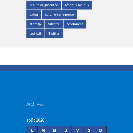
réalité augmentée
réseaux sociaux
salon
salon e-commerce
startup
tablette
tendances
test A/B
Twitter
Archives
août 2026
L
M
M
J
V
S
D