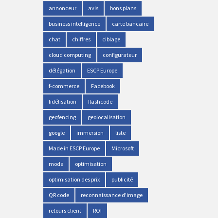
annonceur
avis
bons plans
business intelligence
carte bancaire
chat
chiffres
ciblage
cloud computing
configurateur
délégation
ESCP Europe
f-commerce
Facebook
fidélisation
flashcode
geofencing
geolocalisation
google
immersion
liste
Made in ESCP Europe
Microsoft
mode
optimisation
optimisation des prix
publicité
QR code
reconnaissance d'image
retours client
ROI