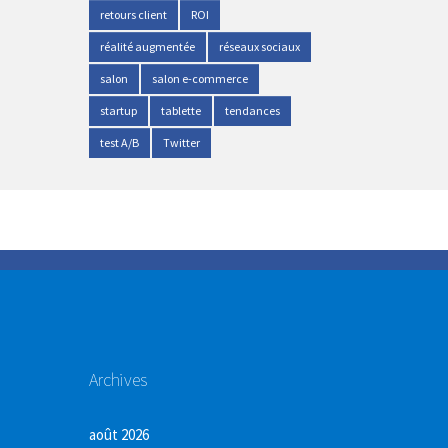
retours client
ROI
réalité augmentée
réseaux sociaux
salon
salon e-commerce
startup
tablette
tendances
test A/B
Twitter
Archives
août 2026