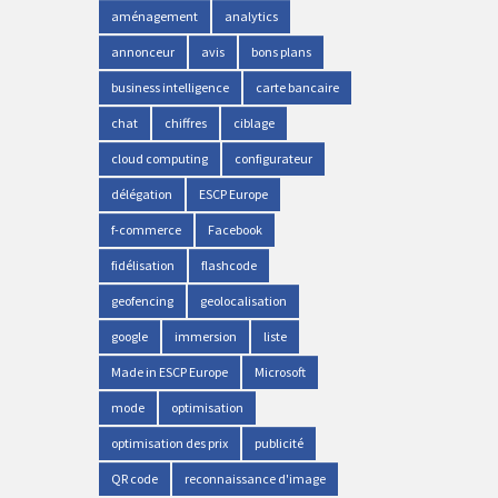
aménagement
analytics
annonceur
avis
bons plans
business intelligence
carte bancaire
chat
chiffres
ciblage
cloud computing
configurateur
délégation
ESCP Europe
f-commerce
Facebook
fidélisation
flashcode
geofencing
geolocalisation
google
immersion
liste
Made in ESCP Europe
Microsoft
mode
optimisation
optimisation des prix
publicité
QR code
reconnaissance d'image