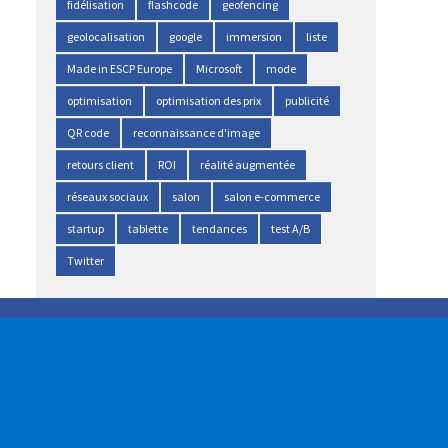
fidélisation
flashcode
geofencing
geolocalisation
google
immersion
liste
Made in ESCP Europe
Microsoft
mode
optimisation
optimisation des prix
publicité
QR code
reconnaissance d'image
retours client
ROI
réalité augmentée
réseaux sociaux
salon
salon e-commerce
startup
tablette
tendances
test A/B
Twitter