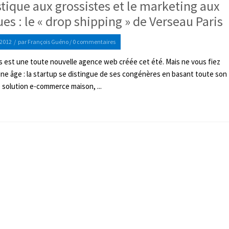
stique aux grossistes et le marketing aux
es : le « drop shipping » de Verseau Paris
2012
/
par
François Guéno
/
0 commentaires
s est une toute nouvelle agence web créée cet été. Mais ne vous fiez
une âge : la startup se distingue de ses congénères en basant toute son
e solution e-commerce maison, ...