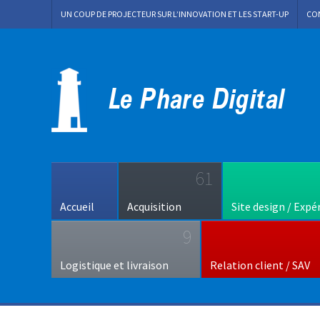
UN COUP DE PROJECTEUR SUR L’INNOVATION ET LES START-UP
CO
61
Accueil
Acquisition
Site design / Expé
9
Logistique et livraison
Relation client / SAV