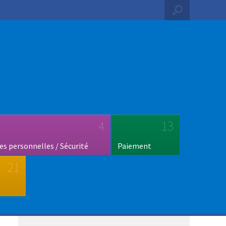
4
13
s personnelles / Sécurité
Paiement
21