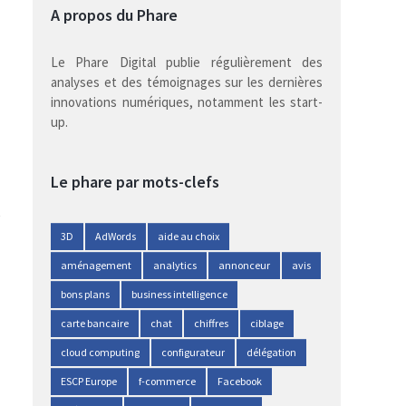
A propos du Phare
Le Phare Digital publie régulièrement des
analyses et des témoignages sur les dernières
innovations numériques, notamment les start-
up.
Le phare par mots-clefs
3D
AdWords
aide au choix
aménagement
analytics
annonceur
avis
bons plans
business intelligence
carte bancaire
chat
chiffres
ciblage
cloud computing
configurateur
délégation
ESCP Europe
f-commerce
Facebook