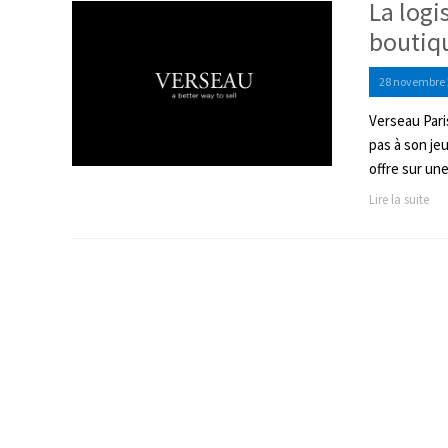
La logi
boutiqu
28 novembre 
Verseau Pari
pas à son je
offre sur un
Lire la suite