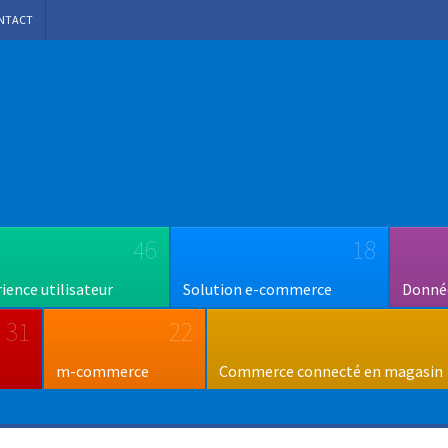
NTACT
46
18
rience utilisateur
Solution e-commerce
Donnée
31
22
m-commerce
Commerce connecté en magasin