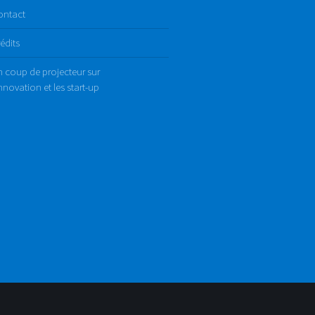
ontact
édits
 coup de projecteur sur
innovation et les start-up