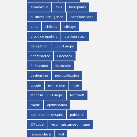
annonceur
avis
bons plans
business intelligence
carte bancaire
chat
chiffres
ciblage
cloud computing
configurateur
délégation
ESCP Europe
f-commerce
Facebook
fidélisation
flashcode
geofencing
geolocalisation
google
immersion
liste
Made in ESCP Europe
Microsoft
mode
optimisation
optimisation des prix
publicité
QR code
reconnaissance d'image
retours client
ROI