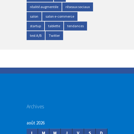
réalité augmentée
réseaux sociaux
salon
salon e-commerce
startup
tablette
tendances
test A/B
Twitter
Archives
août 2026
L
M
M
J
V
S
D