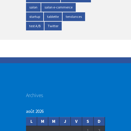
salon
salon e-commerce
startup
tablette
tendances
test A/B
Twitter
Archives
août 2026
L
M
M
J
V
S
D
1
2