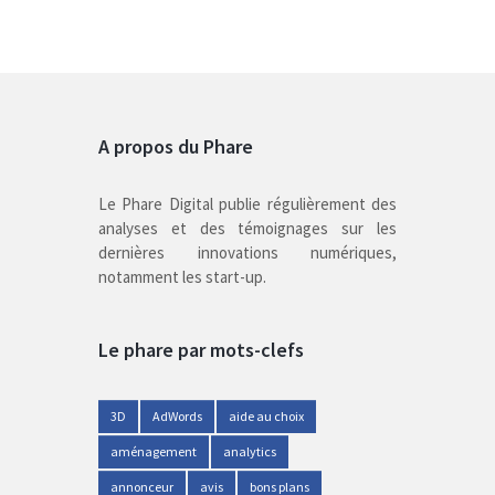
A propos du Phare
Le Phare Digital publie régulièrement des
analyses et des témoignages sur les
dernières innovations numériques,
notamment les start-up.
Le phare par mots-clefs
3D
AdWords
aide au choix
aménagement
analytics
annonceur
avis
bons plans