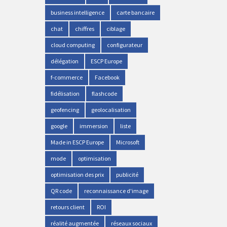
business intelligence
carte bancaire
chat
chiffres
ciblage
cloud computing
configurateur
délégation
ESCP Europe
f-commerce
Facebook
fidélisation
flashcode
geofencing
geolocalisation
google
immersion
liste
Made in ESCP Europe
Microsoft
mode
optimisation
optimisation des prix
publicité
QR code
reconnaissance d'image
retours client
ROI
réalité augmentée
réseaux sociaux