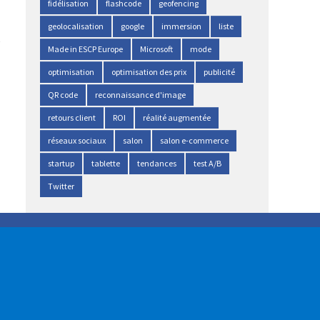
fidélisation
flashcode
geofencing
geolocalisation
google
immersion
liste
Made in ESCP Europe
Microsoft
mode
optimisation
optimisation des prix
publicité
QR code
reconnaissance d'image
retours client
ROI
réalité augmentée
réseaux sociaux
salon
salon e-commerce
startup
tablette
tendances
test A/B
Twitter