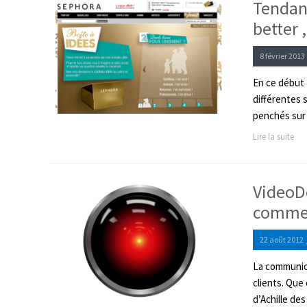
Tendanc
better 
8 février 2013
En ce début 
différentes 
penchés sur l
Lire la suite
VideoDe
comme
22 août 2012
La communic
clients. Que
d’Achille des