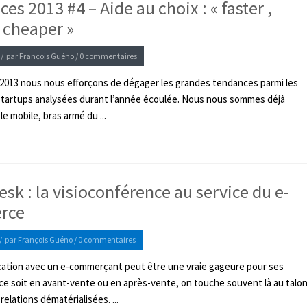
es 2013 #4 – Aide au choix : « faster ,
, cheaper »
/
par
François Guéno
/
0 commentaires
2013 nous nous efforçons de dégager les grandes tendances parmi les
startups analysées durant l’année écoulée. Nous nous sommes déjà
e mobile, bras armé du ...
sk : la visioconférence au service du e-
rce
/
par
François Guéno
/
0 commentaires
ation avec un e-commerçant peut être une vraie gageure pour ses
 ce soit en avant-vente ou en après-vente, on touche souvent là au talo
 relations dématérialisées. ...