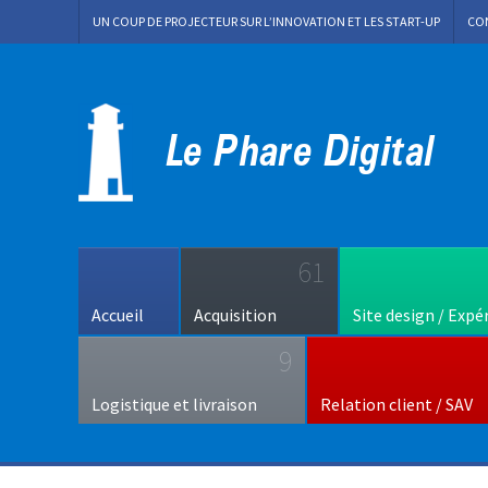
UN COUP DE PROJECTEUR SUR L’INNOVATION ET LES START-UP
CO
61
Accueil
Acquisition
Site design / Expé
9
Logistique et livraison
Relation client / SAV