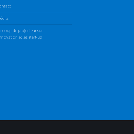
ontact
édits
 coup de projecteur sur
innovation et les start-up