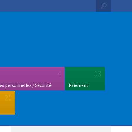
4
13
s personnelles / Sécurité
Paiement
21