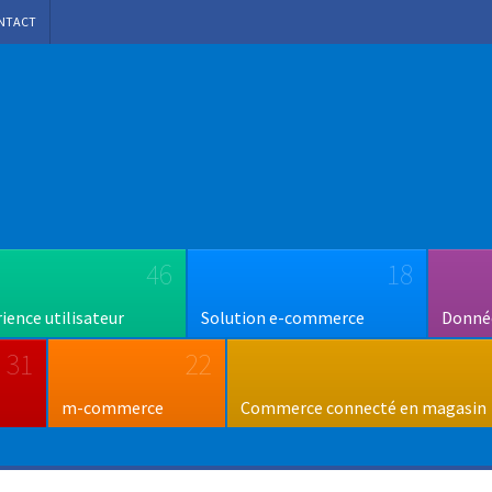
NTACT
46
18
rience utilisateur
Solution e-commerce
Donnée
31
22
m-commerce
Commerce connecté en magasin