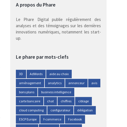
A propos du Phare
Le Phare Digital publie régulièrement des
analyses et des témoignages sur les dernières
innovations numériques, notamment les start-
up.
Le phare par mots-clefs
3D
AdWords
aide au choix
aménagement
analytics
annonceur
avis
bons plans
business intelligence
carte bancaire
chat
chiffres
ciblage
cloud computing
configurateur
délégation
n
ESCP Europe
f-commerce
Facebook