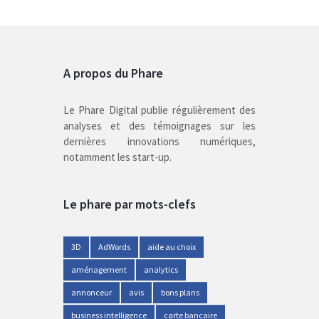
A propos du Phare
Le Phare Digital publie régulièrement des
analyses et des témoignages sur les
dernières innovations numériques,
notamment les start-up.
Le phare par mots-clefs
3D
AdWords
aide au choix
aménagement
analytics
annonceur
avis
bons plans
business intelligence
carte bancaire