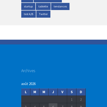
startup
tablette
tendances
test A/B
Twitter
Archives
août 2026
L
M
M
J
V
S
D
1
2
3
4
5
6
7
8
9