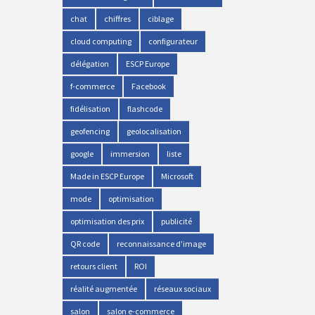
chat
chiffres
ciblage
cloud computing
configurateur
délégation
ESCP Europe
f-commerce
Facebook
fidélisation
flashcode
geofencing
geolocalisation
google
immersion
liste
Made in ESCP Europe
Microsoft
mode
optimisation
optimisation des prix
publicité
QR code
reconnaissance d'image
retours client
ROI
réalité augmentée
réseaux sociaux
salon
salon e-commerce