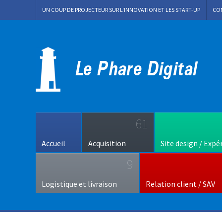
UN COUP DE PROJECTEUR SUR L’INNOVATION ET LES START-UP
CO
61
Accueil
Acquisition
Site design / Expé
9
Logistique et livraison
Relation client / SAV