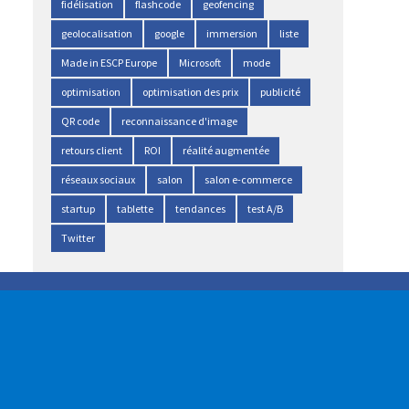
fidélisation
flashcode
geofencing
geolocalisation
google
immersion
liste
Made in ESCP Europe
Microsoft
mode
optimisation
optimisation des prix
publicité
QR code
reconnaissance d'image
retours client
ROI
réalité augmentée
réseaux sociaux
salon
salon e-commerce
startup
tablette
tendances
test A/B
Twitter