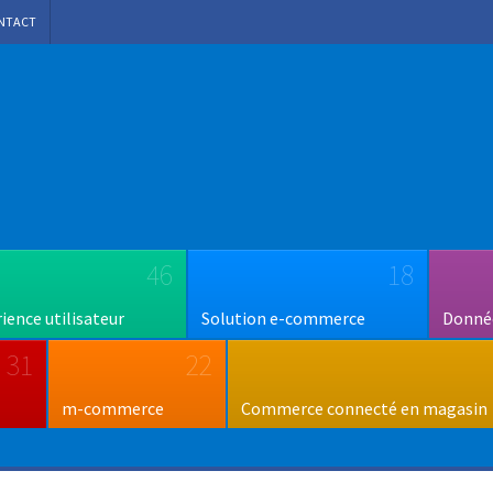
NTACT
46
18
rience utilisateur
Solution e-commerce
Donnée
31
22
m-commerce
Commerce connecté en magasin