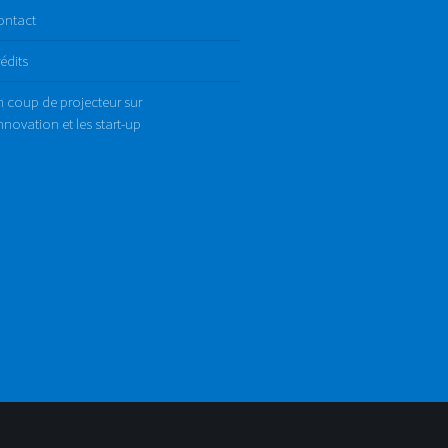
ontact
édits
 coup de projecteur sur
innovation et les start-up