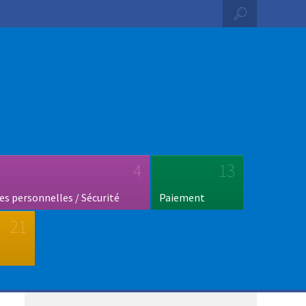
4
13
s personnelles / Sécurité
Paiement
21