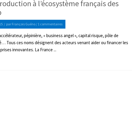
roduction à l’écosystème français des
p
15
/
par
François Guéno
/
1 commentaires
ccélérateur, pépinière, « business angel », capital risque, pôle de
é… Tous ces noms désignent des acteurs venant aider ou financer les
prises innovantes. La France ...