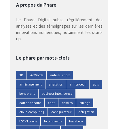
A propos du Phare
Le Phare Digital publie régulièrement des
analyses et des témoignages sur les dernières
innovations numériques, notamment les start-
up.
Le phare par mots-clefs
3D
AdWords
aide au choix
aménagement
analytics
annonceur
avis
bons plans
business intelligence
carte bancaire
chat
chiffres
ciblage
cloud computing
configurateur
délégation
ESCP Europe
f-commerce
Facebook