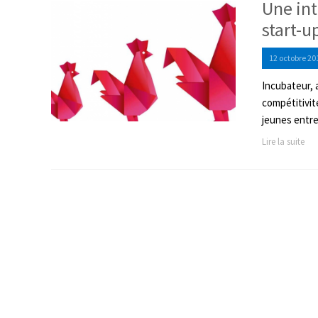
Une int
start-u
12 octobre 20
Incubateur, a
compétitivit
jeunes entre
Lire la suite