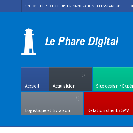
UN COUP DE PROJECTEUR SUR L’INNOVATION ET LES START-UP
CO
61
Accueil
Acquisition
Site design / Expé
9
Logistique et livraison
Relation client / SAV