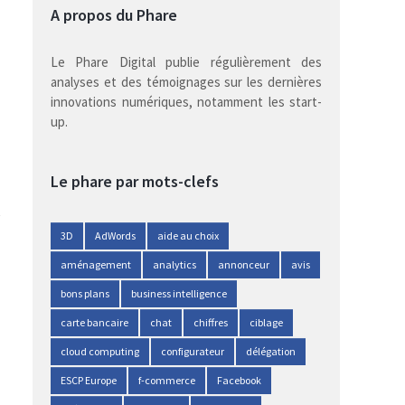
A propos du Phare
Le Phare Digital publie régulièrement des
analyses et des témoignages sur les dernières
innovations numériques, notamment les start-
up.
Le phare par mots-clefs
3D
AdWords
aide au choix
aménagement
analytics
annonceur
avis
bons plans
business intelligence
carte bancaire
chat
chiffres
ciblage
cloud computing
configurateur
délégation
ESCP Europe
f-commerce
Facebook