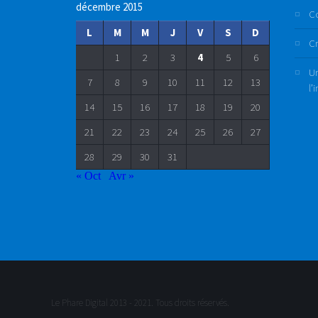
décembre 2015
C
L
M
M
J
V
S
D
Cr
1
2
3
4
5
6
Un
7
8
9
10
11
12
13
l’
14
15
16
17
18
19
20
21
22
23
24
25
26
27
28
29
30
31
« Oct
Avr »
Le Phare Digital 2013 - 2021. Tous droits réservés.