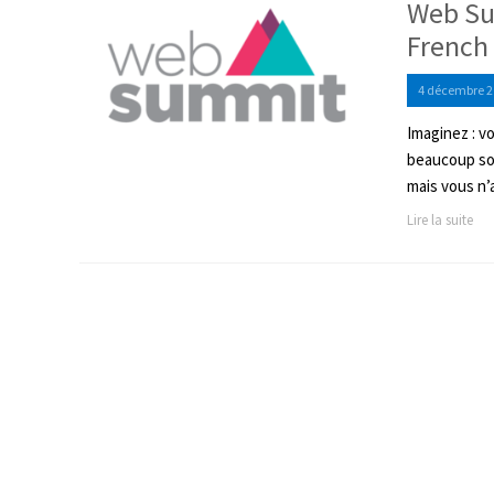
Web Sum
French
4 décembre 2
Imaginez : v
beaucoup son
mais vous n’
Lire la suite