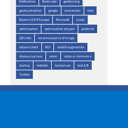
fidélisation
flashcode
geofencing
geolocalisation
google
immersion
liste
Made in ESCP Europe
Microsoft
mode
optimisation
optimisation des prix
publicité
QR code
reconnaissance d'image
retours client
ROI
réalité augmentée
réseaux sociaux
salon
salon e-commerce
startup
tablette
tendances
test A/B
Twitter