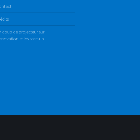
ontact
édits
 coup de projecteur sur
innovation et les start-up