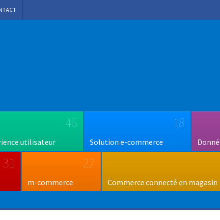
NTACT
46
18
rience utilisateur
Solution e-commerce
Donnée
31
22
m-commerce
Commerce connecté en magasin