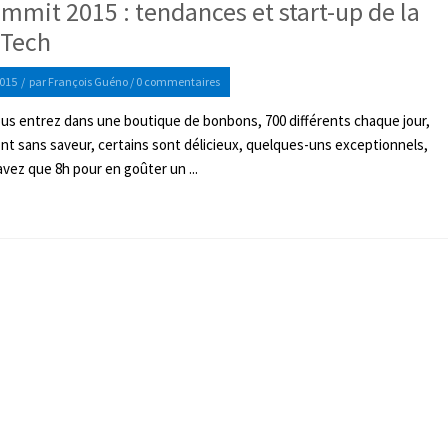
mit 2015 : tendances et start-up de la
 Tech
015
/
par
François Guéno
/
0 commentaires
ous entrez dans une boutique de bonbons, 700 différents chaque jour,
t sans saveur, certains sont délicieux, quelques-uns exceptionnels,
avez que 8h pour en goûter un ...