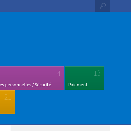
4
13
s personnelles / Sécurité
Paiement
21