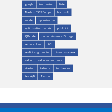
google
immersion
liste
Made in ESCP Europe
Microsoft
mode
optimisation
optimisation des prix
publicité
QR code
reconnaissance d'image
retours client
ROI
réalité augmentée
réseaux sociaux
salon
salon e-commerce
startup
tablette
tendances
test A/B
Twitter