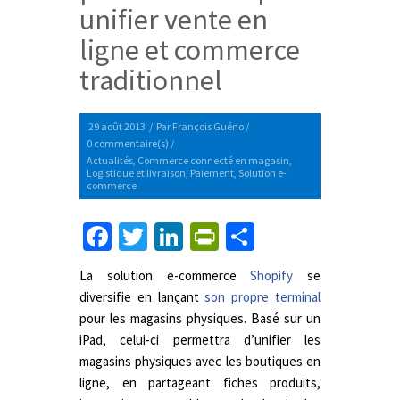
unifier vente en
ligne et commerce
traditionnel
29 août 2013
/
Par
François Guéno
/
0 commentaire(s)
/
Actualités
,
Commerce connecté en magasin
,
Logistique et livraison
,
Paiement
,
Solution e-
commerce
Facebook
Twitter
LinkedIn
PrintFriendly
Partager
La solution e-commerce
Shopify
se
diversifie en lançant
son propre terminal
pour les magasins physiques. Basé sur un
iPad, celui-ci permettra d’unifier les
magasins physiques avec les boutiques en
ligne, en partageant fiches produits,