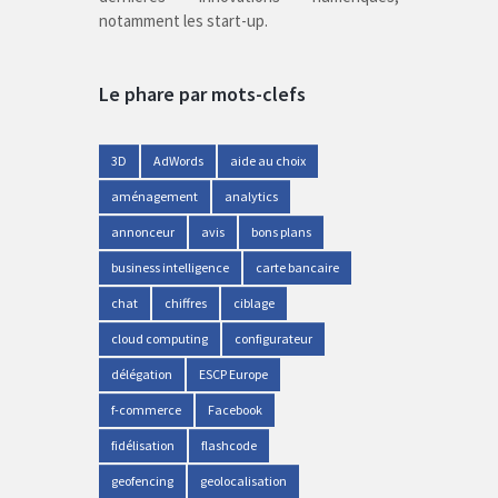
notamment les start-up.
Le phare par mots-clefs
3D
AdWords
aide au choix
aménagement
analytics
annonceur
avis
bons plans
business intelligence
carte bancaire
chat
chiffres
ciblage
cloud computing
configurateur
délégation
ESCP Europe
f-commerce
Facebook
fidélisation
flashcode
geofencing
geolocalisation