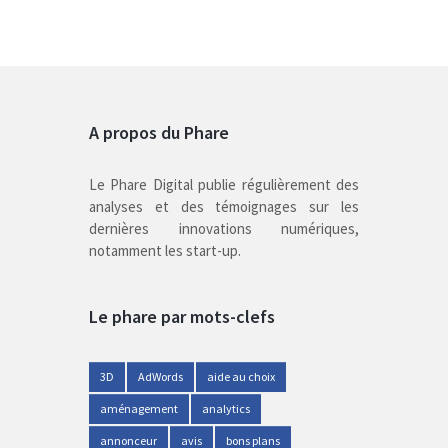
A propos du Phare
Le Phare Digital publie régulièrement des
analyses et des témoignages sur les
dernières innovations numériques,
notamment les start-up.
Le phare par mots-clefs
3D
AdWords
aide au choix
aménagement
analytics
annonceur
avis
bons plans