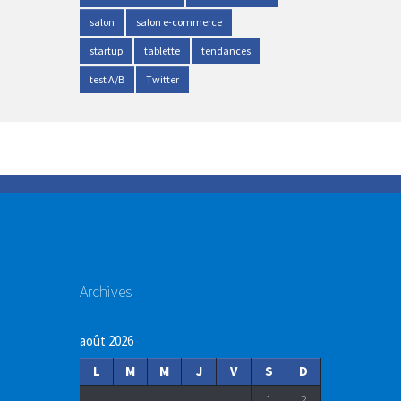
salon
salon e-commerce
startup
tablette
tendances
test A/B
Twitter
Archives
août 2026
L
M
M
J
V
S
D
1
2