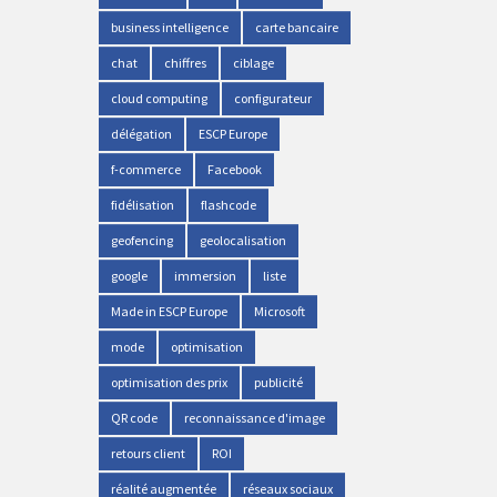
business intelligence
carte bancaire
chat
chiffres
ciblage
cloud computing
configurateur
délégation
ESCP Europe
f-commerce
Facebook
fidélisation
flashcode
geofencing
geolocalisation
google
immersion
liste
Made in ESCP Europe
Microsoft
mode
optimisation
optimisation des prix
publicité
QR code
reconnaissance d'image
retours client
ROI
réalité augmentée
réseaux sociaux