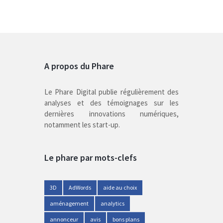
A propos du Phare
Le Phare Digital publie régulièrement des
analyses et des témoignages sur les
dernières innovations numériques,
notamment les start-up.
Le phare par mots-clefs
3D
AdWords
aide au choix
aménagement
analytics
annonceur
avis
bons plans