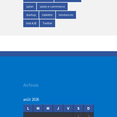
salon
salon e-commerce
startup
tablette
tendances
test A/B
Twitter
Archives
août 2026
L
M
M
J
V
S
D
1
2