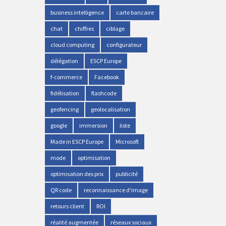
business intelligence
carte bancaire
chat
chiffres
ciblage
cloud computing
configurateur
délégation
ESCP Europe
f-commerce
Facebook
fidélisation
flashcode
geofencing
geolocalisation
google
immersion
liste
Made in ESCP Europe
Microsoft
mode
optimisation
optimisation des prix
publicité
QR code
reconnaissance d'image
retours client
ROI
réalité augmentée
réseaux sociaux