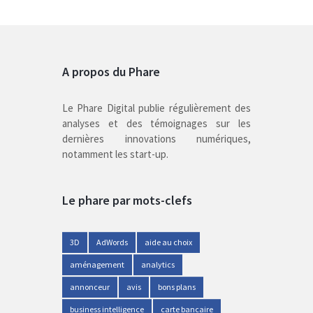
A propos du Phare
Le Phare Digital publie régulièrement des
analyses et des témoignages sur les
dernières innovations numériques,
notamment les start-up.
Le phare par mots-clefs
3D
AdWords
aide au choix
aménagement
analytics
annonceur
avis
bons plans
business intelligence
carte bancaire