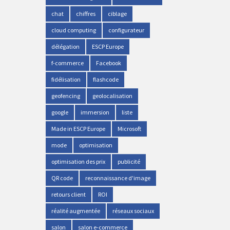
chat
chiffres
ciblage
cloud computing
configurateur
délégation
ESCP Europe
f-commerce
Facebook
fidélisation
flashcode
geofencing
geolocalisation
google
immersion
liste
Made in ESCP Europe
Microsoft
mode
optimisation
optimisation des prix
publicité
QR code
reconnaissance d'image
retours client
ROI
réalité augmentée
réseaux sociaux
salon
salon e-commerce