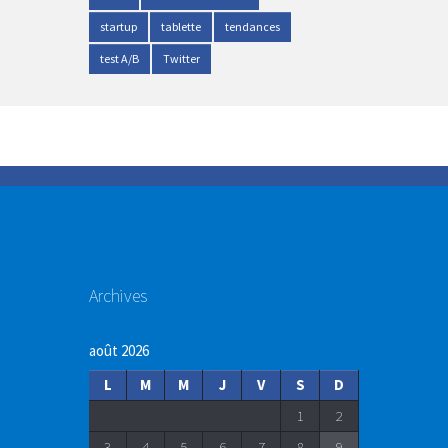
startup
tablette
tendances
test A/B
Twitter
Archives
août 2026
L
M
M
J
V
S
D
1
2
3
4
5
6
7
8
9