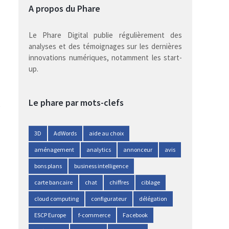
A propos du Phare
Le Phare Digital publie régulièrement des
analyses et des témoignages sur les dernières
innovations numériques, notamment les start-
up.
Le phare par mots-clefs
3D
AdWords
aide au choix
aménagement
analytics
annonceur
avis
bons plans
business intelligence
carte bancaire
chat
chiffres
ciblage
cloud computing
configurateur
délégation
ESCP Europe
f-commerce
Facebook