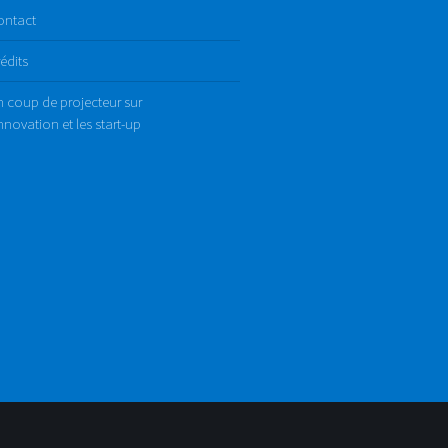
ontact
édits
 coup de projecteur sur
innovation et les start-up