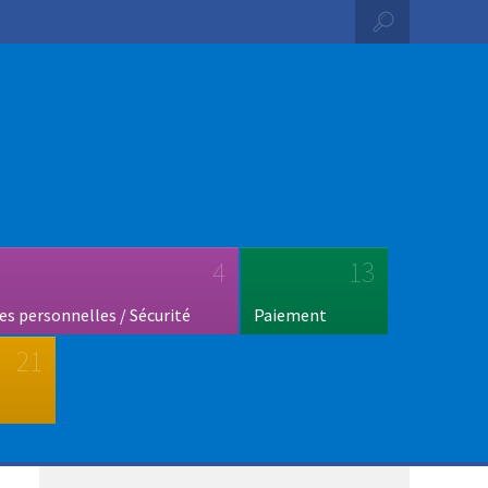
4
13
s personnelles / Sécurité
Paiement
21