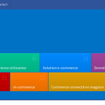
NTACT
46
18
rience utilisateur
Solution e-commerce
Donnée
31
22
m-commerce
Commerce connecté en magasin