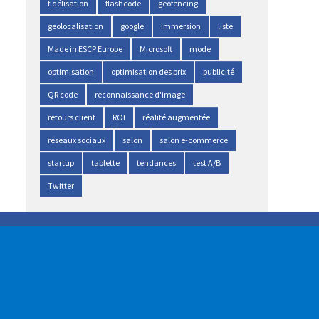
fidélisation
flashcode
geofencing
geolocalisation
google
immersion
liste
Made in ESCP Europe
Microsoft
mode
optimisation
optimisation des prix
publicité
QR code
reconnaissance d'image
retours client
ROI
réalité augmentée
réseaux sociaux
salon
salon e-commerce
startup
tablette
tendances
test A/B
Twitter