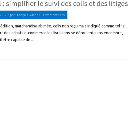
 : simplifier le suivi des colis et des litiges
2012
/
par
François Guéno
/
0 commentaires
édition, marchandise abimée, colis non reçu mais indiqué comme tel : si
art des achats e-commerce les livraisons se déroulent sans encombre,
l être capable de ...