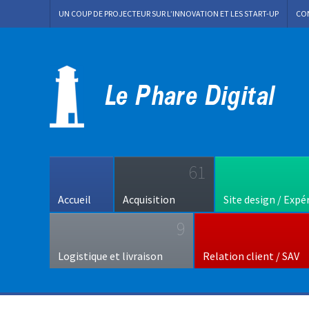
UN COUP DE PROJECTEUR SUR L’INNOVATION ET LES START-UP
CO
61
Accueil
Acquisition
Site design / Expé
9
Logistique et livraison
Relation client / SAV