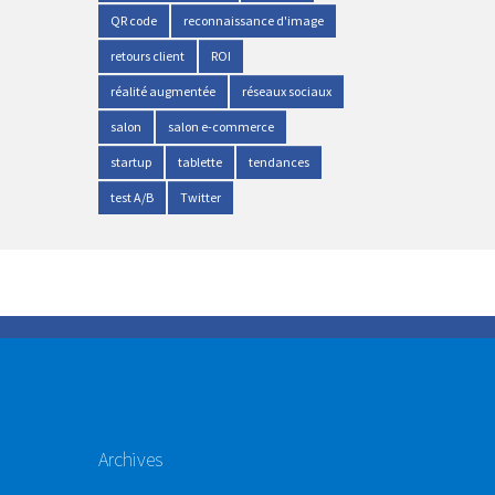
QR code
reconnaissance d'image
retours client
ROI
réalité augmentée
réseaux sociaux
salon
salon e-commerce
startup
tablette
tendances
test A/B
Twitter
Archives