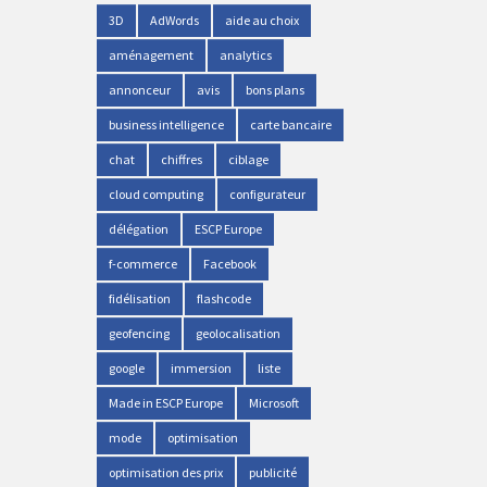
3D
AdWords
aide au choix
aménagement
analytics
annonceur
avis
bons plans
business intelligence
carte bancaire
chat
chiffres
ciblage
cloud computing
configurateur
délégation
ESCP Europe
f-commerce
Facebook
fidélisation
flashcode
geofencing
geolocalisation
google
immersion
liste
Made in ESCP Europe
Microsoft
mode
optimisation
optimisation des prix
publicité